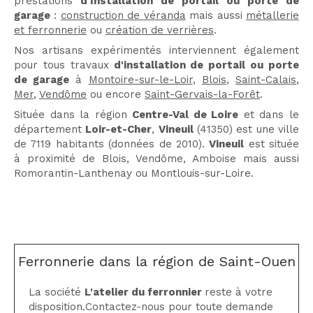
prestations
d'Installation de portail ou porte de
garage
:
construction de véranda
mais aussi
métallerie
et ferronnerie
ou
création de verrières
.
Nos artisans expérimentés interviennent également
pour tous travaux
d'installation de portail ou porte
de garage
à
Montoire-sur-le-Loir
,
Blois
,
Saint-Calais
,
Mer
,
Vendôme
ou encore
Saint-Gervais-la-Forêt
.
Située dans la région
Centre-Val de Loire
et dans le
département
Loir-et-Cher
,
Vineuil
(41350) est une ville
de 7119 habitants (données de 2010).
Vineuil
est située
à proximité de Blois, Vendôme, Amboise mais aussi
Romorantin-Lanthenay ou Montlouis-sur-Loire.
Ferronnerie dans la région de Saint-Ouen
La société
L'atelier du ferronnier
reste à votre
disposition.Contactez-nous pour toute demande